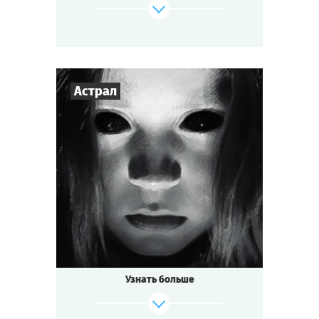
Может быть, ты знаешь убийцу?
Или, может быть, ТЫ это сделал?
Cыграть
Смотреть сценарий
Астрал
3
-
7
Игроков
1-1,5
ч.
Время игры
Мистика
Тематика
Мини-квестория
Тип квеста
Узнать больше