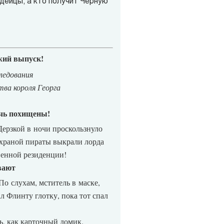
ндейцы, а кто получит Чёрную
жий выпуск!
ледования
тва короля Георга
очь похищены!
ерзкой в ночи проскользнуло
 охраной пираты выкрали лорда
венной резиденции!
вают
По слухам, мститель в маске,
ал Флинту глотку, пока тот спал
, как карточный домик.