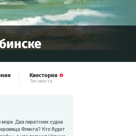
бинске
ения
Квестория
Тип квеста
 море. Два пиратских судна
сокровища Флинта? Кто будет