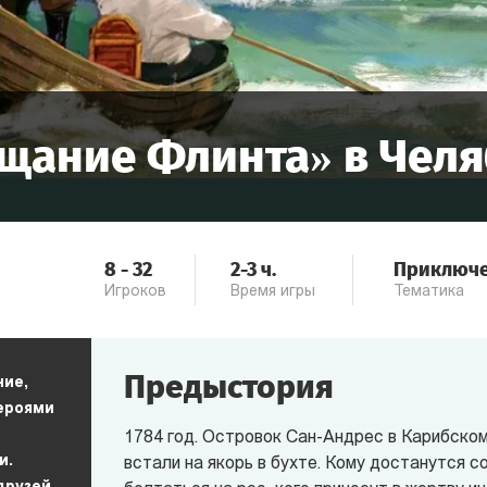
щание Флинта
» в
Челя
8
-
32
2-3
ч.
Приключ
Игроков
Время игры
Тематика
Предыстория
ние,
героями
1784 год. Островок Сан-Андрес в Карибском
и.
встали на якорь в бухте. Кому достанутся 