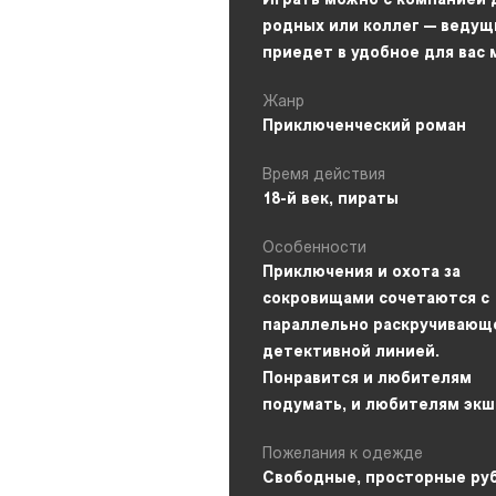
Играть можно с компанией 
родных или коллег — ведущ
приедет в удобное для вас 
Жанр
Приключенческий роман
Время действия
18-й век, пираты
Особенности
Приключения и охота за
сокровищами сочетаются с
параллельно раскручивающ
детективной линией.
Понравится и любителям
подумать, и любителям экш
Пожелания к одежде
Свободные, просторные ру