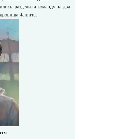
ились, разделили команду на два
окровища Флинта.
тся