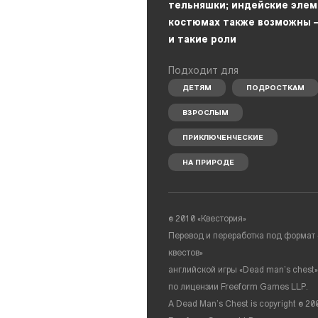
тельняшки; индейские элем
костюмах также возможны 
и такие роли
Подходит для
ДЕТЯМ
ПОДРОСТКАМ
ВЗРОСЛЫМ
ПРИКЛЮЧЕНЧЕСКИЕ
НА ПРИРОДЕ
©
2010 «Квестория»
Перевод и переработка под формат
квестов»
английской игры «Dead man’s chest»
по лицензии Freeform Games LLP.
A Dead Man’s Chest is copyright
©
20