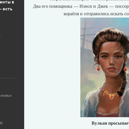
енты в
Два его помощника — Нэнси и Джек
—
поссор
— есть
корабля и отправились искать с
 «живых
Вулкан просыпае
05