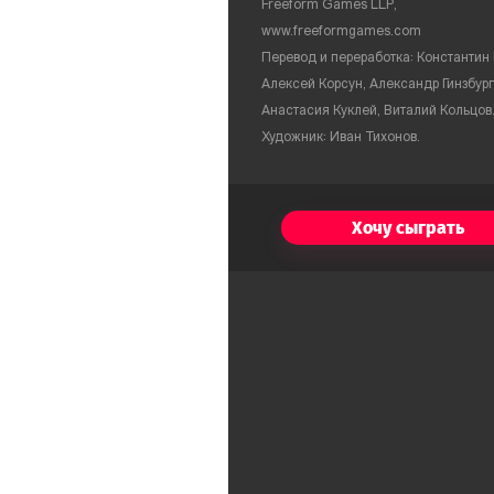
Freeform Games LLP,
www.freeformgames.com
Перевод и переработка: Константин 
Алексей Корсун, Александр Гинзбург
Анастасия Куклей, Виталий Кольцов
Художник: Иван Тихонов.
Хочу сыграть