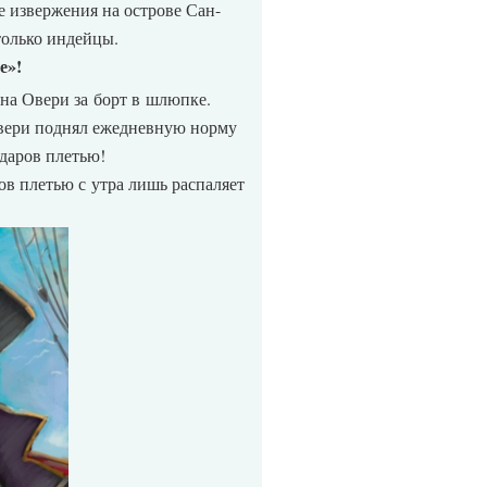
 извержения на острове Сан-
только индейцы.
е»!
ана Овери за борт в шлюпке.
Овери поднял ежедневную норму
ударов плетью!
ов плетью с утра лишь распаляет