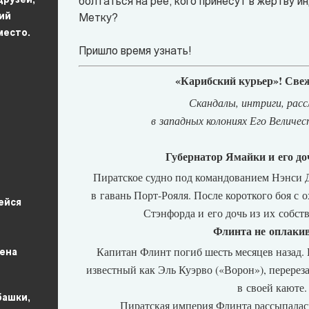
друзей,
болтаться на рее, кого принесут в жертву и
ий
Метку?
место.
Пришло время узнать!
«Карибский курьер»! Све
Скандалы, интриги, расс
в западных колониях Его Величес
Губернатор Ямайки и его д
Пиратское судно под командованием Нэнси Д
в гавань Порт-Рояля. После короткого боя с
ейся
Стэнфорда и его дочь из их собст
Флинта не оплаки
Капитан Флинт погиб шесть месяцев назад. 
ена
известный как Эль Куэрво (
«Ворон»)
, перерез
в своей каюте.
башки,
Пиратская империя Флинта рассыпалась