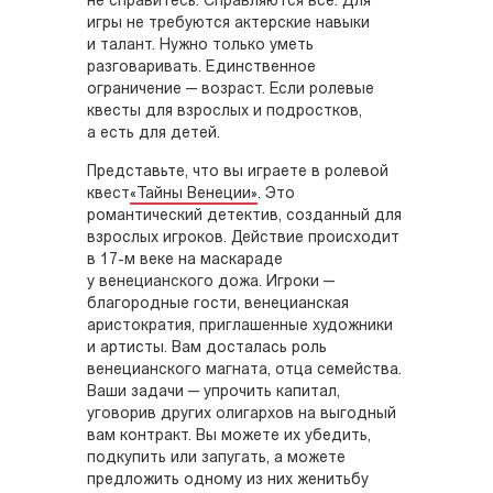
не справитесь. Справляются все. Для
игры не требуются актерские навыки
и талант. Нужно только уметь
разговаривать. Единственное
ограничение — возраст. Если ролевые
квесты для взрослых и подростков,
а есть для детей.
Представьте, что вы играете в ролевой
квест
«Тайны Венеции»
. Это
романтический детектив, созданный для
взрослых игроков. Действие происходит
в 17-м веке на маскараде
у венецианского дожа. Игроки —
благородные гости, венецианская
аристократия, приглашенные художники
и артисты. Вам досталась роль
венецианского магната, отца семейства.
Ваши задачи — упрочить капитал,
уговорив других олигархов на выгодный
вам контракт. Вы можете их убедить,
подкупить или запугать, а можете
предложить одному из них женитьбу