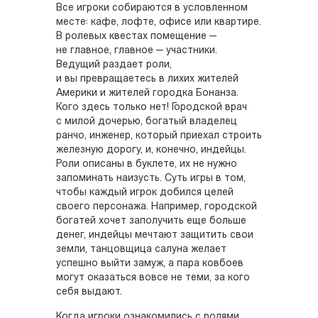
Все игроки собираются в условленном
месте: кафе, лофте, офисе или квартире.
В ролевых квестах помещение —
не главное, главное — участники.
Ведущий раздает роли,
и вы превращаетесь в лихих жителей
Америки и жителей городка Бонанза.
Кого здесь только нет! Городской врач
с милой дочерью, богатый владелец
ранчо, инженер, который приехал строить
железную дорогу, и, конечно, индейцы.
Роли описаны в буклете, их не нужно
запоминать наизусть. Суть игры в том,
чтобы каждый игрок добился целей
своего персонажа. Например, городской
богатей хочет заполучить еще больше
денег, индейцы мечтают защитить свои
земли, танцовщица салуна желает
успешно выйти замуж, а пара ковбоев
могут оказаться вовсе не теми, за кого
себя выдают.
Когда игроки ознакомились с ролями,