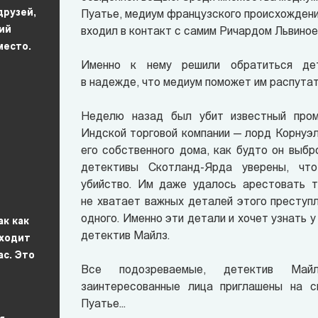
друзей,
Пуатье, медиум французского происхождения
ий
входил в контакт с самим Ричардом Львиное
место.
Именно к нему решили обратиться дет
в надежде, что медиум поможет им распутат
Неделю назад был убит известный пром
Индской торговой компании — лорд Корнуэл
его собственного дома, как будто он выбро
детективы Скотланд-Ярда уверены, чт
убийство. Им даже удалось арестовать т
не хватает важных деталей этого преступл
одного. Именно эти детали и хочет узнать 
ак как
детектив Майлз.
оходит
ас. Это
Все подозреваемые, детектив Май
заинтересованные лица приглашены на с
Пуатье...