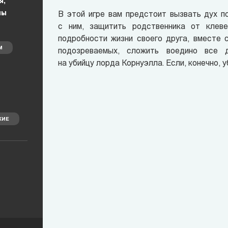
я,
мы
В этой игре вам предстоит вызвать дух п
с ним, защитить родственника от клев
подробности жизни своего друга, вместе 
М
подозреваемых, сложить воедино все д
на убийцу лорда Корнуэлла. Если, конечно, уб
КИЕ