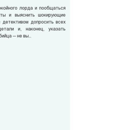
окойного лорда и пообщаться
еты и выяснить шокирующие
с детективом допросить всех
етали и, наконец, указать
ийца — не вы...