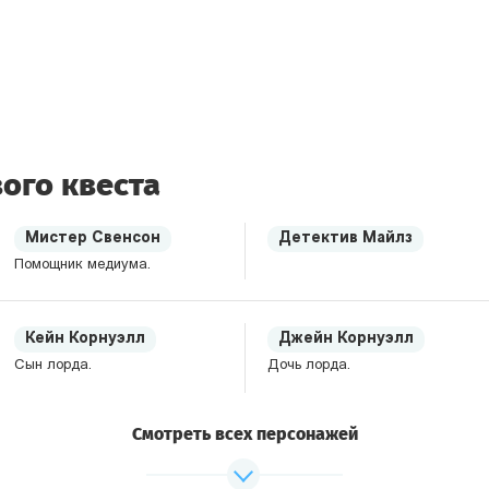
ого квеста
Мистер Свенсон
Детектив Майлз
Помощник медиума.
Кейн Корнуэлл
Джейн Корнуэлл
Сын лорда.
Дочь лорда.
Смотреть всех персонажей
Генри