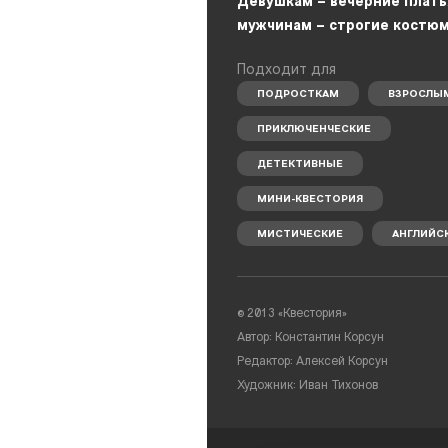
Девушкам – вечерние плать
мужчинам – строгие костю
Подходит для
ПОДРОСТКАМ
ВЗРОСЛЫ
ПРИКЛЮЧЕНЧЕСКИЕ
ДЕТЕКТИВНЫЕ
МИНИ-КВЕСТОРИЯ
МИСТИЧЕСКИЕ
АНГЛИЙС
©
2013 «Квестория»
Автор: Константин Корсун
Редактор: Алексей Корсун
Художник: Иван Тихонов