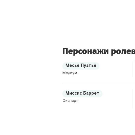
Персонажи ролев
Месье Пуатье
Медиум.
Миссис Баррет
Эксперт.
Крис Уорф