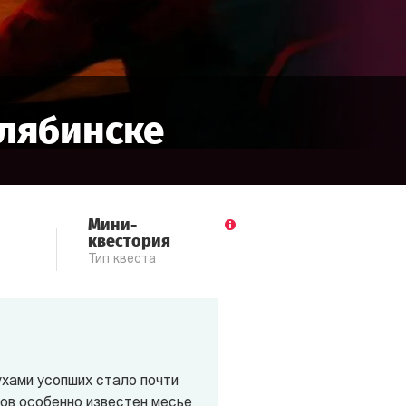
лябинске
Мини-
квестория
Тип квеста
ухами усопших стало почти
ов особенно известен месье