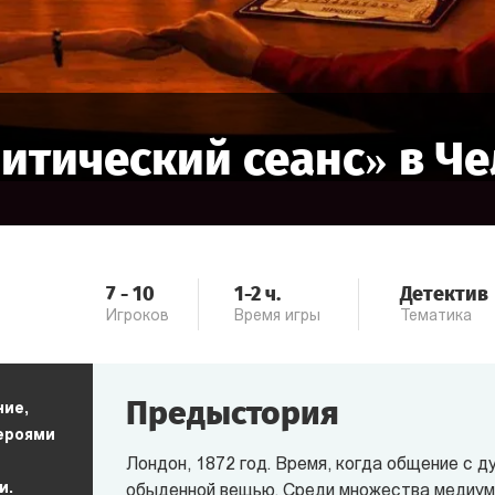
итический сеанс
» в
Че
7
-
10
1-2
ч.
Детектив
Игроков
Время игры
Тематика
Предыстория
ние,
героями
Лондон, 1872 год. Время, когда общение с д
и.
обыденной вещью. Среди множества медиум