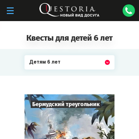
Квесты для детей 6 лет
Детям 6 лет
Бермудский треугольник
6
-
50
Игроков
1,5-2
ч.
Время игры